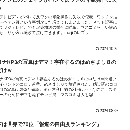
ｗ
テレビデマがバレて反ワクの印象操作に失敗で隠蔽！ワクチン推
＝ペテン師という事例がまた増えてしまいました。ネット記事に
てフジテレビ、でも虚偽放送の挙句に隠蔽。マスゴミらしい惨め
ち回りが哀れ過ぎて泣けてきます。meijiのレプリ...
2024.10.25
ロナKP3の写真はデマ！存在するのはめざまし８の
だけｗ
ナKP3の写真はデマ！存在するのはめざまし８の中だけｗ間違い
イベントのコロナ茶番。めざまし８で放送された、感染研のコロ
P3の写真は虚偽と確認。また営利目的の利用は不可なのに、スポ
ーのためにデマを流すテレビ局。マスコミは人を騙...
2024.08.06
本は世界で70位「報道の自由度ランキング」