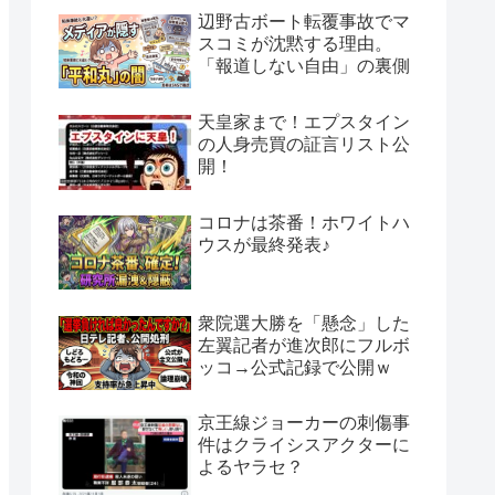
辺野古ボート転覆事故でマ
スコミが沈黙する理由。
「報道しない自由」の裏側
天皇家まで！エプスタイン
の人身売買の証言リスト公
開！
コロナは茶番！ホワイトハ
ウスが最終発表♪
衆院選大勝を「懸念」した
左翼記者が進次郎にフルボ
ッコ→公式記録で公開ｗ
京王線ジョーカーの刺傷事
件はクライシスアクターに
よるヤラセ？