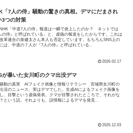
HK「7人の侍」騒動の驚きの真相。デマにだまされ
い3つの対策
NHK「中道7人の侍」報道は一瞬で炎上したのか？ ネットでは
人の侍』と呼ばれている」と、虚偽の報道をしたからです。これは
改革連合の泉健太さん本人も否定しています。もちろんSNS上の
には、中道の７人が『7人の侍』と呼ばれている...
2026.02.17
NSが暴いた女川町のクマ出没デマ
騒動の真実 AIフェイク画像と情報リテラシー 宮城県女川町の
出没のニュース、実はデマでした。生成AIによるフェイク画像を
し、目撃という虚偽発表。クマが目撃されたところで、それがな
？という話。それよりも、誤情報によるデマを発見...
2025.12.03