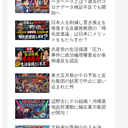
ータベースとは？過去のコ
ロナデータ検証不足でも開
始へ
日本人を削減し置き換えを
推進する近藤敦教授の「帰
化促進論」は日本にメリッ
トをもたらすか？
共産党の生活保護「圧力」
事件に政治倫理審査会が条
例違反を認定
東大五月祭がテロ予告と反
社集団の妨害で中止に追い
込まれた件
辺野古にテロ組織！沖縄基
地反対運動に極左暴力集団
が関与！
文科省が異例の介入を決