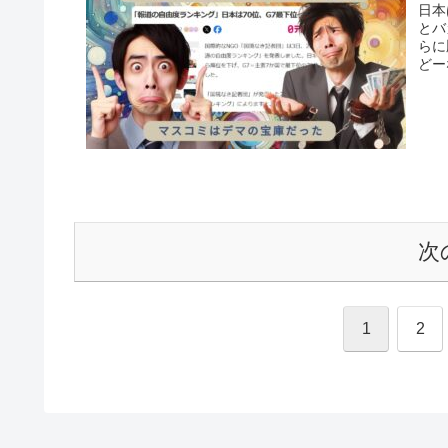
日本
とバ
らに
どー
次
1
2