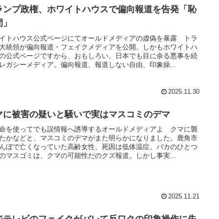
ランプ政権、ホワイトハウスで偏向報道を告発「恥
間」
イトハウス公式ページにてオールドメディアの虚偽を暴露 トラ
大統領が偏向報道・フェイクメディアを公開。しかもホワイトハ
の公式ページですから、おもしろい。日本でも目に余る悪事を続
レガシーメディア。偏向報道、報道しない自由、印象操...
2025.11.30
マに被害の疑いと騒いで実はマスコミのデマ
命を使ってでも誤情報へ誘導するオールドメディアよ クマに襲
たかなどと、マスコミのデマがまた明らかになりました。鹿角市
んぼで亡くなっていた高齢女性、死因は低体温症。バカのひとつ
のマスゴミは、クマの可能性だのクズ報道。しかし事実...
2025.11.21
ジテレビのフェイクがバレて反ワクの印象操作に失