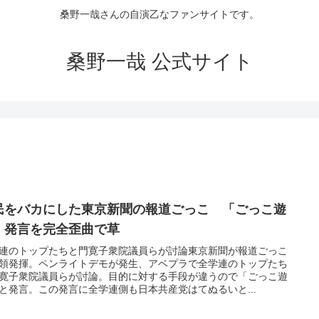
桑野一哉さんの自演乙なファンサイトです。
桑野一哉 公式サイト
民をバカにした東京新聞の報道ごっこ 「ごっこ遊
」発言を完全歪曲で草
連のトップたちと門寛子衆院議員らが討論東京新聞が報道ごっこ
領発揮。ペンライトデモが発生、アベプラで全学連のトップたち
寛子衆院議員らが討論。目的に対する手段が違うので「ごっこ遊
と発言。この発言に全学連側も日本共産党はてぬるいと...