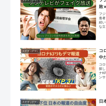
ステマ（デマ）
敗
フジ
進者
続い
な立
コ
ステマ（デマ）
中
コロ
探し
ナK
ンサ
日
ステマ（デマ）