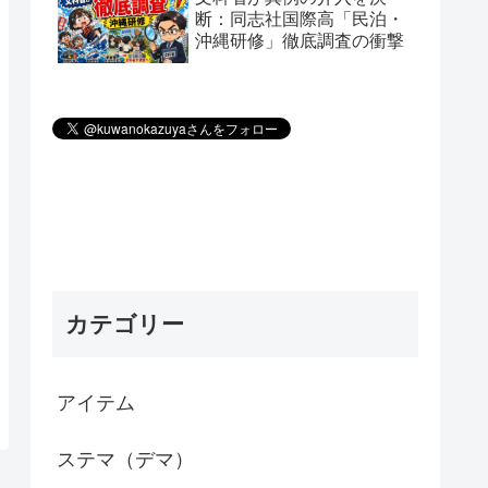
断：同志社国際高「民泊・
沖縄研修」徹底調査の衝撃
カテゴリー
アイテム
ステマ（デマ）