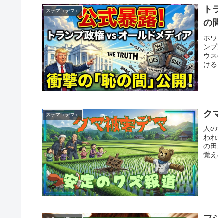
ト
ステマ（デマ）
の
ホワ
ンプ
ウス
ける
ク
ステマ（デマ）
人の
われ
の田
覚え
フ