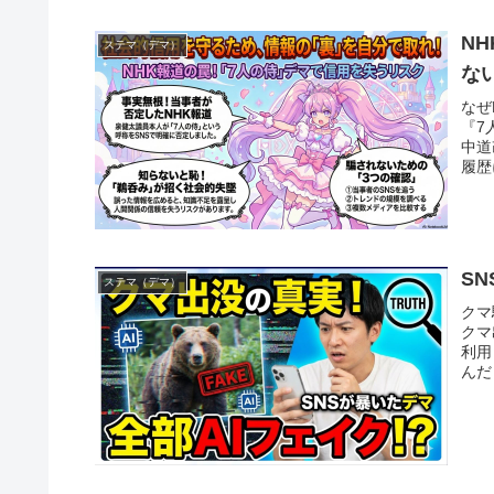
N
ステマ（デマ）
な
なぜ
『7
中道
履歴
S
ステマ（デマ）
クマ
クマ
利用
んだ