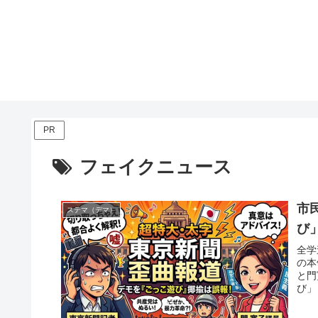
PR
フェイクニュース
市
ステマ（デマ）
び
全学
の本
と門
び」