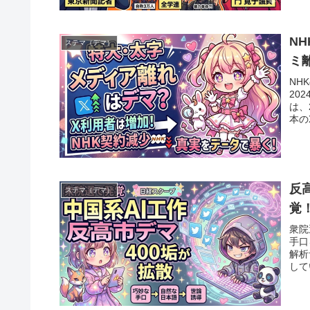
N
ステマ（デマ）
ミ
NH
20
は、
本の
反
ステマ（デマ）
覚
衆院
手口
解析
して