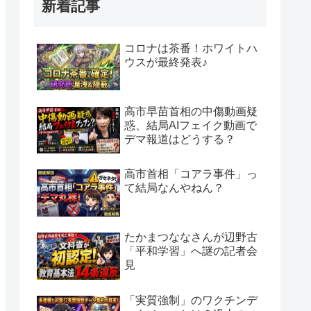
新着記事
コロナは茶番！ホワイトハ
ウスが最終発表♪
高市早苗首相の中傷動画疑
惑、結局AIフェイク動画で
デマ報道はどうする？
高市首相「コアラ事件」っ
て結局なんやねん？
たかまつななさんが辺野古
「平和学習」へ謎の記者会
見
「実質強制」のワクチンデ