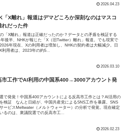
2026.04.23
HK「X離れ」報道はデマどころか深刻なのはマスコ
離れだった件
Kの「X離れ」報道は正確だったのか？データとの矛盾を検証する
24年後半、NHKが報じた「X（旧Twitter）離れ」報道。でも現実で
2026年現在、Xの利用者は増加し、NHKの契約者は大幅減少。日
X利用者は、2023年の約5...
2026.03.10
高市工作でAI利用の中国系400→3000アカウント発
！
選で発覚！中国系400アカウントによる反高市工作とは？AI活用の
を検証 なんと日経が、中国共産党によるSNS工作を暴露。SNS
サービスMeltwater（メルトウォーター）の分析で発覚。現在確定
いるのは、衆議院選での反高市工...
2026.02.23