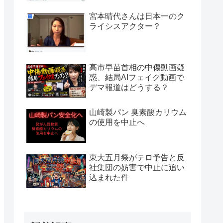
宮本晴代さんは日本一のク
ライシスアクター？
高市早苗首相の中傷動画疑
惑、結局AIフェイク動画で
デマ報道はどうする？
山崎製パン 臭素酸カリウム
の使用を中止へ
東大五月祭がテロ予告と反
社集団の妨害で中止に追い
込まれた件