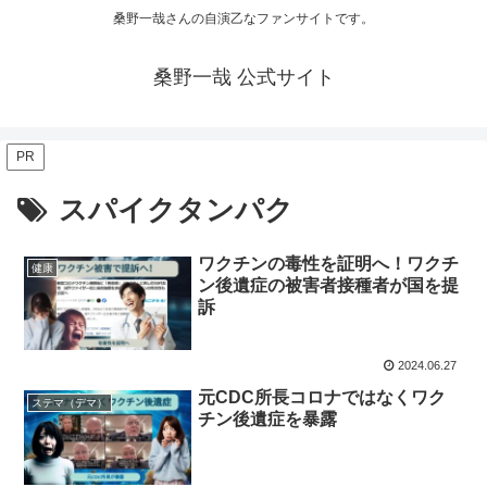
桑野一哉さんの自演乙なファンサイトです。
桑野一哉 公式サイト
PR
スパイクタンパク
ワクチンの毒性を証明へ！ワクチ
健康
ン後遺症の被害者接種者が国を提
訴
2024.06.27
元CDC所長コロナではなくワク
ステマ（デマ）
チン後遺症を暴露