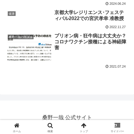
2024.06.24
京都大学レジリエンス･フェステ
健康
ィバル2022での宮沢孝幸 准教授
2022.11.27
プリオン病・狂牛病は大丈夫か？
桑野一哉の陰謀論
コロナワクチン接種による神経障
害
2021.07.24
桑野一哉 公式サイト
Copyright © 2012-2026 桑野一哉 公式サイト All Rights Reserved.
ホーム
検索
トップ
サイドバー