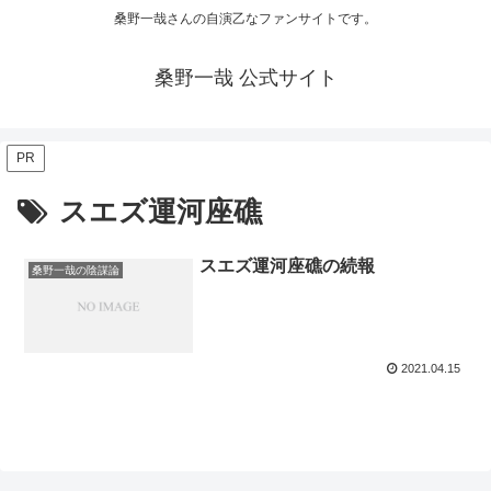
桑野一哉さんの自演乙なファンサイトです。
桑野一哉 公式サイト
PR
スエズ運河座礁
スエズ運河座礁の続報
桑野一哉の陰謀論
2021.04.15