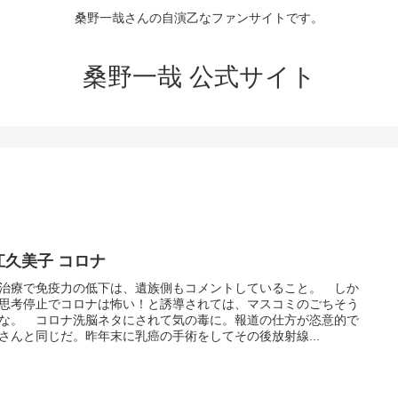
桑野一哉さんの自演乙なファンサイトです。
桑野一哉 公式サイト
江久美子 コロナ
治療で免疫力の低下は、遺族側もコメントしていること。 しか
思考停止でコロナは怖い！と誘導されては、マスコミのごちそう
な。 コロナ洗脳ネタにされて気の毒に。報道の仕方が恣意的で
さんと同じだ。昨年末に乳癌の手術をしてその後放射線...