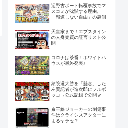
辺野古ボート転覆事故でマ
スコミが沈黙する理由。
「報道しない自由」の裏側
天皇家まで！エプスタイン
の人身売買の証言リスト公
開！
コロナは茶番！ホワイトハ
ウスが最終発表♪
衆院選大勝を「懸念」した
左翼記者が進次郎にフルボ
ッコ→公式記録で公開ｗ
京王線ジョーカーの刺傷事
件はクライシスアクターに
よるヤラセ？