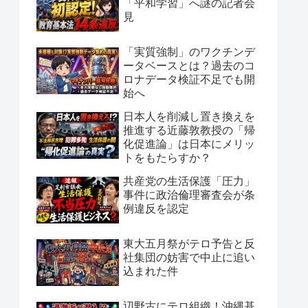
「平和学習」へ謎の記者会
見
「実質強制」のワクチンデ
ータベースとは？過去のコ
ロナデータ検証不足でも開
始へ
日本人を削減し置き換えを
推進する近藤敦教授の「帰
化促進論」は日本にメリッ
トをもたらすか？
共産党の生活保護「圧力」
事件に政治倫理審査会が条
例違反を認定
東大五月祭がテロ予告と反
社集団の妨害で中止に追い
込まれた件
辺野古にテロ組織！沖縄基