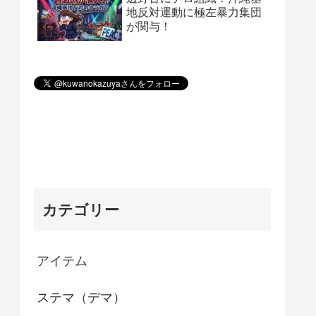
地反対運動に極左暴力集団
が関与！
カテゴリー
アイテム
ステマ（デマ）