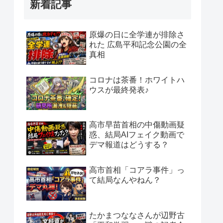
新着記事
原爆の日に全学連が排除さ
れた 広島平和記念公園の全
真相
コロナは茶番！ホワイトハ
ウスが最終発表♪
高市早苗首相の中傷動画疑
惑、結局AIフェイク動画で
デマ報道はどうする？
高市首相「コアラ事件」っ
て結局なんやねん？
たかまつななさんが辺野古