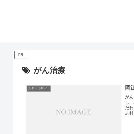
PR
がん治療
岡
ステマ（デマ）
がん
し、
だわ
志村