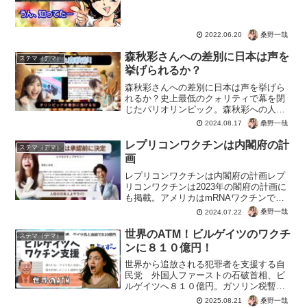
桑野一哉
2022.06.20
森秋彩さんへの差別に日本は声を
ステマ（デマ）
挙げられるか？
森秋彩さんへの差別に日本は声を挙げら
れるか？史上最低のクォリティで幕を閉
じたパリオリンピック。森秋彩への人種
差別とも言える大問題に、日本のマスゴ
桑野一哉
2024.08.17
ミはしょぼ記事だけ。LGBTQなんてバカ
なことじゃなく、根本的な差別をなくす
レプリコンワクチンは内閣府の計
ステマ（デマ）
のが優先でしょう。見...
画
レプリコンワクチンは内閣府の計画レプ
リコンワクチンは2023年の閣府の計画に
も掲載。アメリカはmRNAワクチンで大
勢の命を救ったので、日本も作るべき。
桑野一哉
2024.07.22
承認は１１月なので、承認前にもうシナ
リオありき。次の感染症危機において迅
世界のATM！ビルゲイツのワクチ
ステマ（デマ）
速な国民へのワクチ...
ンに８１０億円！
世界から追放される犯罪者を支援する自
民党 外国人ファーストの石破首相、ビ
ルゲイツへ８１０億円。ガソリン税暫定
税率廃止や消費減税の財源はないが、犯
桑野一哉
2025.08.21