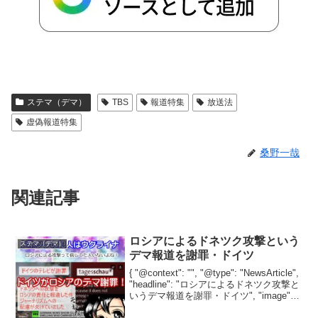
ステマ（デマ）
TBS
報道特集
放送法
虚偽報道特集
桑野一哉
関連記事
ロシアによるドネツク攻撃という
ステマ（デマ）
デマ報道を謝罪・ドイツ
{ "@context": "", "@type": "NewsArticle",
"headline": "ロシアによるドネツク攻撃と
いうデマ報道を謝罪・ドイツ", "image": [
"" ], "datePublished": "2...