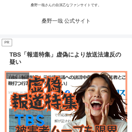
桑野一哉さんの自演乙なファンサイトです。
桑野一哉 公式サイト
PR
TBS「報道特集」虚偽により放送法違反の
疑い
ステマ（デマ）