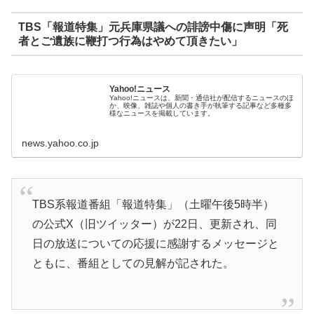
TBS「報道特集」元兵庫県議への誹謗中傷に声明「死
者とご遺族に鞭打つ行為はやめて頂きたい」
Yahoo!ニュース
Yahoo!ニュースは、新聞・通信社が配信するニュースのほ
か、映像、雑誌や個人の書き手が執筆する記事など多種多
様なニュースを掲載しています。
news.yahoo.co.jp
TBS系報道番組「報道特集」（土曜午後5時半）
の公式X（旧ツイッター）が22日、更新され、同
日の放送についての応援に感謝するメッセージと
ともに、番組としての見解が記された。