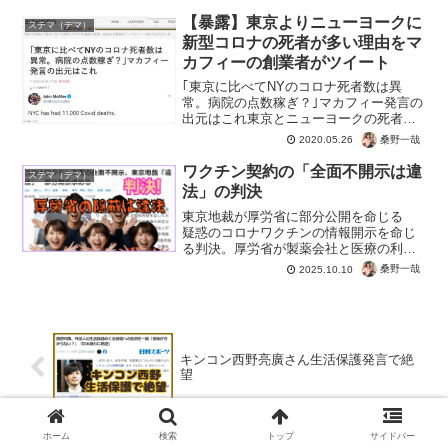
罪者への財源はある不思議。もう世界で
はワクチンの効果がバレて、打つのは知
【暴露】東京よりニューヨークに
ステマ（デマ）
らぬ者ばかり。事実、アフ...
新型コロナの死者が多い理由をマ
カフィーの創業者がツイート
｢東京に比べてNYのコロナ死者数は異
常。病院の点数稼ぎ？｣マカフィー発言の
出元はこれ東京とニューヨークの死者が
違いすぎない？新型コロナでニューヨー
桑野一哉
2020.05.26
クの死者は1万人超え。東京は今でも1000
人にも満たない。 人口密度は世界一、
ワクチン契約の「全面不開示は違
ステマ（デマ）
ロックダウンもな...
法」の判決
東京地裁が厚労省に部分公開を命じる
疑惑のコロナワクチンの情報開示を命じ
る判決。厚労省が製薬会社と医療の利益
を守るため、情報開示を拒否。これに対
桑野一哉
2025.10.10
し開示を求めた裁判で、厚労省の違法と
判決。製薬会社に損失があるのならそこ
は不開示でも、他は原則開...
キンコン西野亮廣さん生活保護発言で絶
望
ホーム
検索
トップ
サイドバー