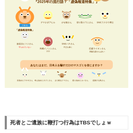
『2025年の流行語？「虚偽報道特集」』
デマさぎアヒル
がせ猿さん
切り取りワニさん
SNSフクロウ博士
T B S
「虚偽報道特集」
放送法ヒツジさん
SNSハチさん
守られていない
不正を暴く
利権イノシシさん
応援ライオンさん
???
斉藤元彦がんばれ！
あなたはまだ、日本人を騙すだけのマスゴミを信じますか？
目覚めたウサギさん
考え始めたネズミさん
まだ眠るクマさん
怒り始めたカバさん
拡散する鳥さん
死者とご遺族に鞭打つ行為はTBSでしょｗ