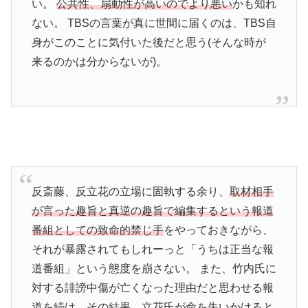
い。
公共性、扇動性が高いのでより悪い
かも知れ
ない。 TBSの言葉が真に世間に届くのは、TBS自
身がこのことに気付いた後だと思う(そんな時が
来るのかは分からないが)。
反斎藤、反立花の立場に固執する余り、
取材相手
が言った趣旨と真逆の趣旨で編集するという報道
番組としての致命的禁じ手
をやっておきながら、
それが暴露されてもしれーっと「うちは正当な報
道番組」という態度を崩さない。 また、竹内氏に
対する誹謗中傷が亡くなった理由だと思わせる報
道を続け、その結果、立花氏が命を失いかけると