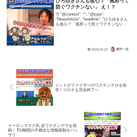
ひろゆきさんも改心？「風邪って
健康
明しようがない。そういう...
防ぐワクチンない」 え！？
?{ "@context": "", "@type":
"NewsArticle", "headline": "ひろゆきさん
も改心？「風邪って防ぐワクチンない」
え！？", "image": [ "" ],
"datePublished":...
桑野一哉
2023.02.22
インドがファイザーのワクチンテロを拒
否！コロナも完全終了へ
イーロンマスク氏 反ワクチンデマを投
稿！ EU検閲の不都合な情報統制をバッ
サリ