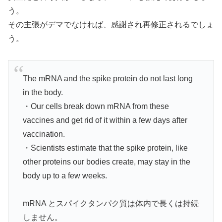
う。
その主張がデマでなければ、感謝され再修正されるでしょ
う。
The mRNA and the spike protein do not last long
in the body.
・Our cells break down mRNA from these
vaccines and get rid of it within a few days after
vaccination.
・Scientists estimate that the spike protein, like
other proteins our bodies create, may stay in the
body up to a few weeks.
mRNA とスパイクタンパク質は体内で長くは持続
しません。