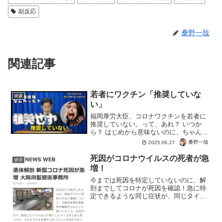
副反応
桑野一哉
関連記事
若者にワクチン「推奨していな
健康
い」
福岡厚労大臣、コロナワクチンを若者に
推奨していない。って、あれ？ いつか
ら？ はじめから意味ないのに、ちゃんと
発表した？「スパイクタンパクは短期間
桑野一哉
2025.06.27
で消える」というのがデマとイエール大
学の研究で確定。ワクチンを推進してい
死因がコロナウイルスの死者が急
健康
た専門家の虚偽情報が確...
増！
今までは死因を特定していないのに、解
剖までしてコロナが死因を確認！急に特
定できるような同じ症状が、同じタイミ
ングに発症するようになったのでしょう
か？今までは、「突然倒れる」「急変し
て窒息」から「味覚障害」、その後は