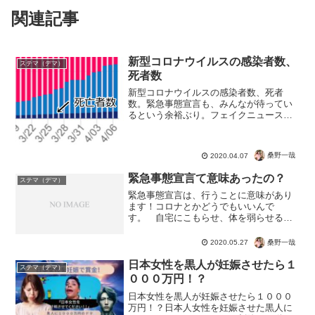
関連記事
新型コロナウイルスの感染者数、
ステマ（デマ）
死者数
新型コロナウイルスの感染者数、死者
数。緊急事態宣言も、みんなが待ってい
るという余裕ぶり。フェイクニュースや
マスコミ報道の煽り方が問題になってい
ますが、こういう数字を元に考えるとわ
かりやすいですよね。数字で読み解くコ
桑野一哉
2020.04.07
ロナ。あ、数字といっても数...
緊急事態宣言て意味あったの？
ステマ（デマ）
緊急事態宣言は、行うことに意味があり
ます！コロナとかどうでもいいんで
す。 自宅にこもらせ、体を弱らせる。
マスクで拘束し、閉塞感を植え付け
る。 そして人間の特徴である社会性を
桑野一哉
2020.05.27
絶つために人とは離れさせる。 ただち
ょっともう無理があるので、次のイ...
日本女性を黒人が妊娠させたら１
ステマ（デマ）
０００万円！？
日本女性を黒人が妊娠させたら１０００
万円！？日本人女性を妊娠させた黒人に