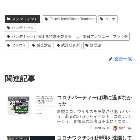
ステマ（デマ）
FauciLiedMillionsDisabled
コロナ
パンデミック
パンデミックに関する特別小委員会」は、本日アンソニー・ファウチ
ファウチ
感染対策
武漢研究所
陰謀論
桑野一哉
関連記事
コロナパーティーは噂に過ぎなか
ステマ（デマ）
った
新型コロナウイルスを感染させあうとい
う、若者のバカげたイベント、コロナパ
ーティ。参加者の若者は不幸にもコロナ
に感染して死亡。なくなる寸前には、
桑野一哉
2020.07.19
「コロナをナメていた」的なセリフを残
したのが数日前。【コロナパーティ】ウ
コロナワクチンは情弱を洗脳して
ステマ（デマ）