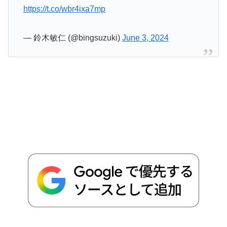
https://t.co/wbr4ixa7mp
— 鈴木敏仁 (@bingsuzuki)
June 3, 2024