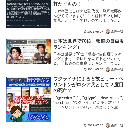
イルスに挑む“コロナパーテ...
打たすもの！
ミヤネ屋にこびナビ副代表・峰宗太郎さ
んがでていますが、これは日テレも同じ
意見ということで良いのでしょうか。こ
れは接種しちゃうのは情弱の証になるの
で、注意が必要ですね。洗脳や宣伝では
桑野一哉
2021.08.27
なく、根拠じゃ事実を提供していただけ
ればと思います。コロナに...
日本は世界で70位「報道の自由度
ステマ（デマ）
ランキング」
日本は世界で70位「報道の自由度ランキ
ング」まさにテレビを見てるとバカにな
る。「報道の自由度ランキング」で日本
は世界で70位とさらに順位ダウン。コロ
桑野一哉
2024.05.05
ナ茶番を経て、むしろ日本より順位が下
の国はどーなってんや！という驚き農法
ウクライナによると故ビリー・ヘ
ステマ（デマ）
が大きかったり。 か...
リントンがロシア兵として２度目
の死亡？
{ "@context": "", "@type": "NewsArticle",
"headline": "ウクライナによると故ビリ
ー・ヘリントンがロシア兵として２度目
の死亡？", "image": [ "" ], "datePublis...
桑野一哉
2022.07.03