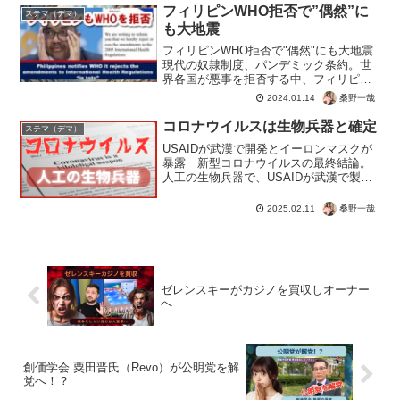
フィリピンWHO拒否で”偶然”に
ステマ（デマ）
も大地震
フィリピンWHO拒否で"偶然"にも大地震
現代の奴隷制度、パンデミック条約。世
界各国が悪事を拒否する中、フィリピン
も拒否を可決。するとトルコのように"偶
桑野一哉
2024.01.14
然"にも大地震。目覚めて平和を求める国
へのケジメなのでしょうか。コロナ茶番
コロナウイルスは生物兵器と確定
ステマ（デマ）
でわかった、偽り...
USAIDが武漢で開発とイーロンマスクが
暴露 新型コロナウイルスの最終結論。
人工の生物兵器で、USAIDが武漢で製造
をしていた。トランプ大統領、イーロン
マスクによる調査で確定。世界を混乱に
桑野一哉
2025.02.11
おとしめて、人口を削減するための生物
兵器。 恐怖のウ...
ゼレンスキーがカジノを買収しオーナー
へ
創価学会 粟田晋氏（Revo）が公明党を解
党へ！？