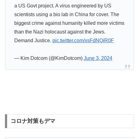
a US Govt project. A virus engineered by US
scientists using a bio lab in China for cover. The
biggest crime against humanity killed more victims
than the Nazi holocaust against the Jews.
Demand Justice.
pic.twitter.com/xsFdNQiR0F
— Kim Dotcom (@KimDotcom)
June 3, 2024
コロナ対策もデマ