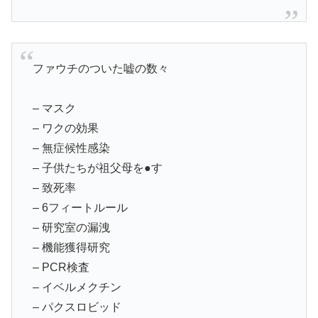
ファウチのついた嘘の数々
– マスク
– ワクの効果
– 無症候性感染
– 子供たちが祖父母を●す
– 致死率
– 6フィートルール
– 研究室の漏洩
– 機能獲得研究
– PCR検査
– イベルメクチン
– パクスロビッド