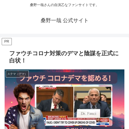
桑野一哉さんの自演乙なファンサイトです。
桑野一哉 公式サイト
PR
ファウチコロナ対策のデマと陰謀を正式に
白状！
ステマ（デマ）