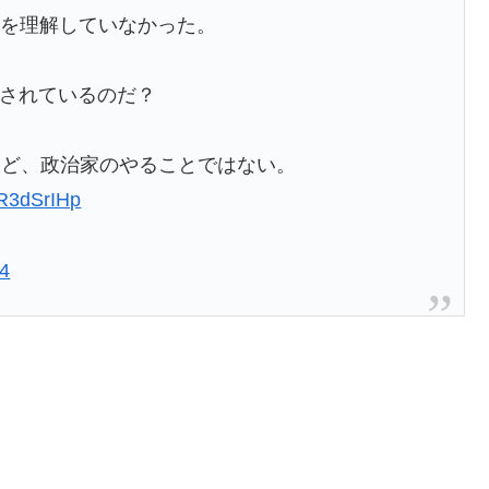
組みを理解していなかった。
囃されているのだ？
など、政治家のやることではない。
xR3dSrIHp
24