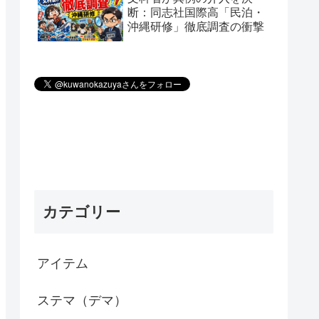
断：同志社国際高「民泊・
沖縄研修」徹底調査の衝撃
カテゴリー
アイテム
ステマ（デマ）