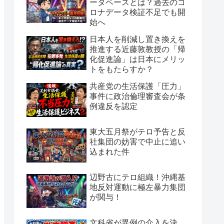
ータベースとは？過去のコ
ロナデータ検証不足でも開
始へ
日本人を削減し置き換えを
推進する近藤敦教授の「帰
化促進論」は日本にメリッ
トをもたらすか？
共産党の生活保護「圧力」
事件に政治倫理審査会が条
例違反を認定
東大五月祭がテロ予告と反
社集団の妨害で中止に追い
込まれた件
辺野古にテロ組織！沖縄基
地反対運動に極左暴力集団
が関与！
文科省が異例の介入を決