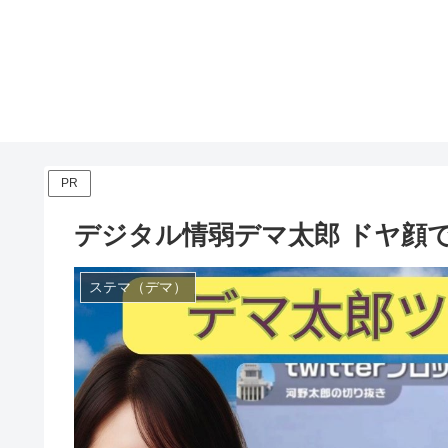
PR
デジタル情弱デマ太郎 ドヤ顔
ステマ（デマ）