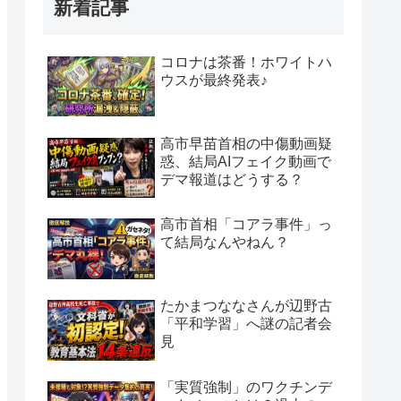
新着記事
コロナは茶番！ホワイトハ
ウスが最終発表♪
高市早苗首相の中傷動画疑
惑、結局AIフェイク動画で
デマ報道はどうする？
高市首相「コアラ事件」っ
て結局なんやねん？
たかまつななさんが辺野古
「平和学習」へ謎の記者会
見
「実質強制」のワクチンデ