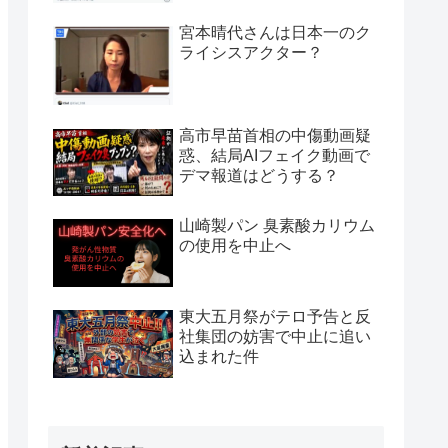
宮本晴代さんは日本一のク
ライシスアクター？
高市早苗首相の中傷動画疑
惑、結局AIフェイク動画で
デマ報道はどうする？
山崎製パン 臭素酸カリウム
の使用を中止へ
東大五月祭がテロ予告と反
社集団の妨害で中止に追い
込まれた件