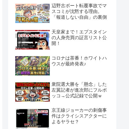
辺野古ボート転覆事故でマ
スコミが沈黙する理由。
「報道しない自由」の裏側
天皇家まで！エプスタイン
の人身売買の証言リスト公
開！
コロナは茶番！ホワイトハ
ウスが最終発表♪
衆院選大勝を「懸念」した
左翼記者が進次郎にフルボ
ッコ→公式記録で公開ｗ
京王線ジョーカーの刺傷事
件はクライシスアクターに
よるヤラセ？