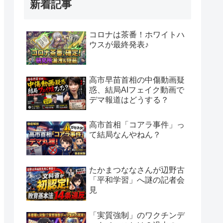
新着記事
コロナは茶番！ホワイトハ
ウスが最終発表♪
高市早苗首相の中傷動画疑
惑、結局AIフェイク動画で
デマ報道はどうする？
高市首相「コアラ事件」っ
て結局なんやねん？
たかまつななさんが辺野古
「平和学習」へ謎の記者会
見
「実質強制」のワクチンデ