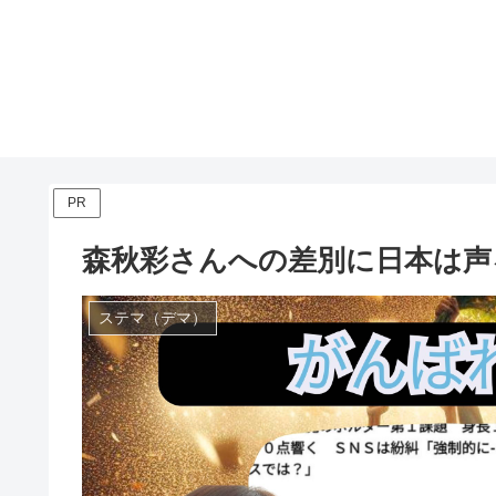
PR
森秋彩さんへの差別に日本は声
ステマ（デマ）