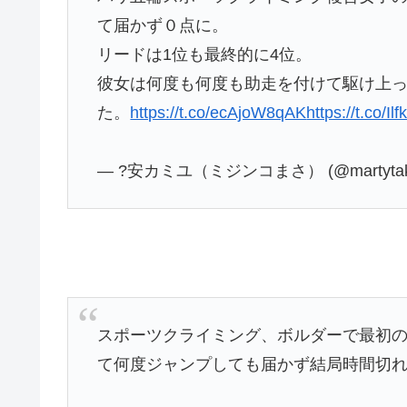
て届かず０点に。
リードは1位も最終的に4位。
彼女は何度も何度も助走を付けて駆け上っ
た。
https://t.co/ecAjoW8qAK
https://t.co/
— ?安カミユ（ミジンコまさ） (@martytak
スポーツクライミング、ボルダーで最初の
て何度ジャンプしても届かず結局時間切