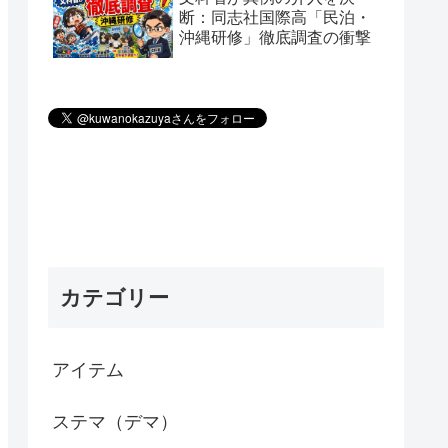
断：同志社国際高「民泊・
沖縄研修」徹底調査の衝撃
カテゴリー
アイテム
ステマ（デマ）