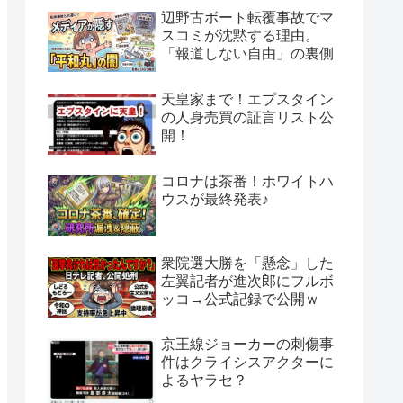
辺野古ボート転覆事故でマ
スコミが沈黙する理由。
「報道しない自由」の裏側
天皇家まで！エプスタイン
の人身売買の証言リスト公
開！
コロナは茶番！ホワイトハ
ウスが最終発表♪
衆院選大勝を「懸念」した
左翼記者が進次郎にフルボ
ッコ→公式記録で公開ｗ
京王線ジョーカーの刺傷事
件はクライシスアクターに
よるヤラセ？