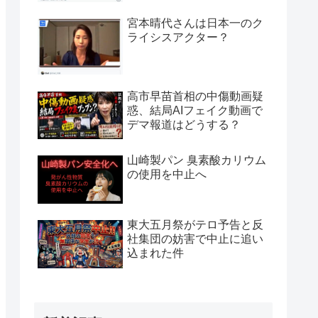
宮本晴代さんは日本一のク
ライシスアクター？
高市早苗首相の中傷動画疑
惑、結局AIフェイク動画で
デマ報道はどうする？
山崎製パン 臭素酸カリウム
の使用を中止へ
東大五月祭がテロ予告と反
社集団の妨害で中止に追い
込まれた件