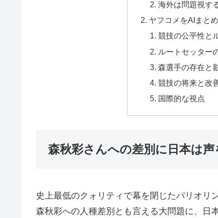
海外は問題視す
ヤフコメをAIまと
競技の公平性と
ルートセッター
森選手の存在と
競技の将来と改
国際的な視点
森秋彩さんへの差別に日本は声
史上最低のクォリティで幕を閉じたパリオリ
森秋彩への人種差別とも言える大問題に、日