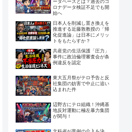
ータベースとは？過去のコ
ロナデータ検証不足でも開
始へ
日本人を削減し置き換えを
推進する近藤敦教授の「帰
化促進論」は日本にメリッ
トをもたらすか？
共産党の生活保護「圧力」
事件に政治倫理審査会が条
例違反を認定
東大五月祭がテロ予告と反
社集団の妨害で中止に追い
込まれた件
辺野古にテロ組織！沖縄基
地反対運動に極左暴力集団
が関与！
文科省が異例の介入を決