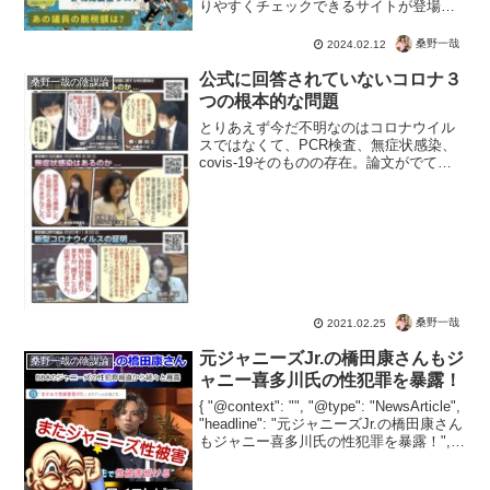
りやすくチェックできるサイトが登場！
脱税金額と、公式ページでうたっている
きれい事もチェックできますよ♪ぜひ、選
桑野一哉
2024.02.12
挙前に改めてチェックしておきたいです
ね。 こんなのサクっと...
公式に回答されていないコロナ３
桑野一哉の陰謀論
つの根本的な問題
とりあえず今だ不明なのはコロナウイル
スではなくて、PCR検査、無症状感染、
covis-19そのものの存在。論文がでてい
るだろ！ではなくて、公式の場で回答し
ている人たちに教えてあげてくださいっ
て。根拠がないのに緊急事態制限のよう
な制限を実施し...
桑野一哉
2021.02.25
元ジャニーズJr.の橋田康さんもジ
桑野一哉の陰謀論
ャニー喜多川氏の性犯罪を暴露！
{ "@context": "", "@type": "NewsArticle",
"headline": "元ジャニーズJr.の橋田康さん
もジャニー喜多川氏の性犯罪を暴露！",
"image": [ "" ], "datePublishe...