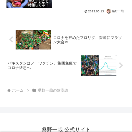
桑野一哉
2023.05.13
コロナを辞めたフロリダ、普通にマラソ
ン大会ｗ
パキスタンはノーワクチン、集団免疫で
コロナ終息へ
ホーム
桑野一哉の陰謀論
桑野一哉 公式サイト