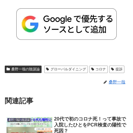
桑野一哉の陰謀論
グローバルダイニング
コロナ
提訴
桑野一哉
関連記事
20代で初のコロナ死！って事故で
桑野一哉の陰謀論
入院したひとをPCR検査の陽性で
死因？