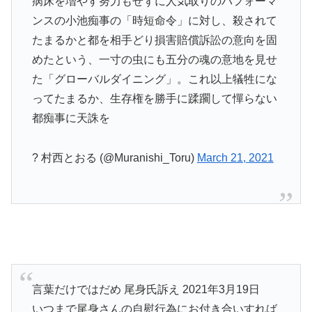
病床を増やす努力もせずに人気取りのパフォーマ
ンスの小池痴事の「時短命令」に対し、殺されて
たまるかと都を相手どり損害賠償訴訟の意向を固
めたという、一寸の虫にも五分の魂の意地を見せ
た「グローバルダイニング」。これ以上犠牲にな
ってたまるか、生存権を勝手に蹂躙して憚らない
都痴事に天誅を
? 村西とおる (@Muranishi_Toru)
March 21, 2021
言葉だけではだめ 尾身氏訴え 2021年3月19日
いつまで尾身さんの自慰行為にお付き合いすれば