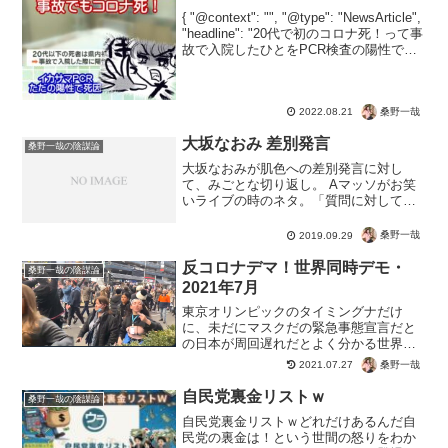
{ "@context": "", "@type": "NewsArticle",
"headline": "20代で初のコロナ死！って事
故で入院したひとをPCR検査の陽性で死
因？", "image": [ "" ], "datePubli...
桑野一哉
2022.08.21
大坂なおみ 差別発言
桑野一哉の陰謀論
大坂なおみが肌色への差別発言に対し
て、みごとな切り返し。 Aマッソがお笑
いライブの時のネタ。「質問に対して薬
局にあるもので答える」というコーナー
で、大坂さんに必要なものを聞かれて、
桑野一哉
2019.09.29
「漂白剤。あの人日焼けしすぎやろ！」
と発言したという。もちろ...
反コロナデマ！世界同時デモ・
桑野一哉の陰謀論
2021年7月
東京オリンピックのタイミングナだけ
に、未だにマスクだの緊急事態宣言だと
の日本が周回遅れだとよく分かる世界の
動きですね。コロナウイルスの存在から
桑野一哉
2021.07.27
ウソの医療崩壊など、デマを暴き自国を
守る尊い人たちですね。未だにコロナ怖
自民党裏金リストｗ
桑野一哉の陰謀論
いとか、マスクでウイルスの...
自民党裏金リストｗどれだけあるんだ自
民党の裏金は！という世間の怒りをわか