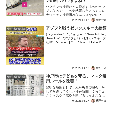
ンの副反応ですよね？
ワクチン未接種だと大騒ぎするのがテン
プレなので、この突然死した人ってコロ
ナワクチン接種済みなんじゃないの？コ
ロナの重症者って、車を普通に運転でき
桑野一哉
2021.09.07
るくらいの症状なの？なにそれ。てか副
反応死ですよね？怒らないから言ってご
アゾフと戦うゼレンスキー大統領
桑野一哉の陰謀論
らん。コロナの重症者って...
{ "@context": "", "@type": "NewsArticle",
"headline": "アゾフと戦うゼレンスキー大
統領", "image": [ "" ], "datePublished":
"2022-04-18",...
桑野一哉
2022.04.18
神戸市は子どもを守る。マスク着
桑野一哉の陰謀論
用ルールを改善！
賢明な決断をしてくれた教育委員会、そ
して報道してくれた神戸新聞、ぐっじょ
ぶ！マスクで感染を防げるウイルスなん
て存在しないので、科学的根拠に基づけ
桑野一哉
2021.06.27
ばもうリスクしないマスクですからね。
結局コロナ騒動が終わるまで、マスクで
感染予防ができるというR...