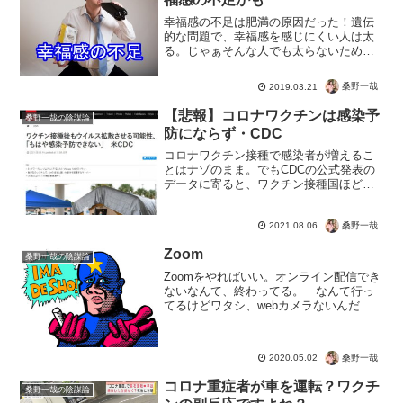
幸福感の不足は肥満の原因だった！遺伝
的な問題で、幸福感を感じにくい人は太
る。じゃぁそんな人でも太らないための
方法は、塩分と音楽。【植木理恵＆澤口
俊之】生れて幸福感を感じた事の無い人
桑野一哉
2019.03.21
は〇〇が1つ欠けているｗｗ澤口俊之先生
が解説！この【報酬欠乏...
【悲報】コロナワクチンは感染予
桑野一哉の陰謀論
防にならず・CDC
コロナワクチン接種で感染者が増えるこ
とはナゾのまま。でもCDCの公式発表の
データに寄ると、ワクチン接種国ほど感
染リスクが高いとということがわかりま
した。感染しないさせないためにはワク
桑野一哉
チンは厳禁なのかもしれませんね。って
2021.08.06
これかいてたらCDCか...
Zoom
桑野一哉の陰謀論
Zoomをやればいい。オンライン配信でき
ないなんて、終わってる。 なんて行っ
てるけどワタシ、webカメラないんだよ
ね。 今回のコロナイベントで分かるの
は、IT、ネットのスキルは必須。まやか
し価値創造は終わり。 災害時にでも強
桑野一哉
2020.05.02
いのは、根っこに...
コロナ重症者が車を運転？ワクチ
桑野一哉の陰謀論