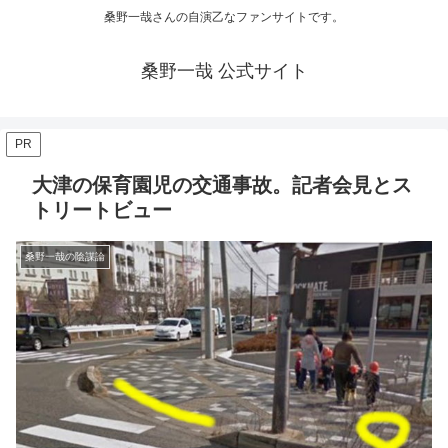
桑野一哉さんの自演乙なファンサイトです。
桑野一哉 公式サイト
PR
大津の保育園児の交通事故。記者会見とス
トリートビュー
桑野一哉の陰謀論