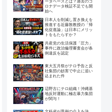
ータベースとは？過去のコ
ロナデータ検証不足でも開
始へ
日本人を削減し置き換えを
推進する近藤敦教授の「帰
化促進論」は日本にメリッ
トをもたらすか？
共産党の生活保護「圧力」
事件に政治倫理審査会が条
例違反を認定
東大五月祭がテロ予告と反
社集団の妨害で中止に追い
込まれた件
辺野古にテロ組織！沖縄基
地反対運動に極左暴力集団
が関与！
文科省が異例の介入を決