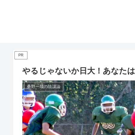
PR
やるじゃないか日大！あなた
桑野一哉の陰謀論