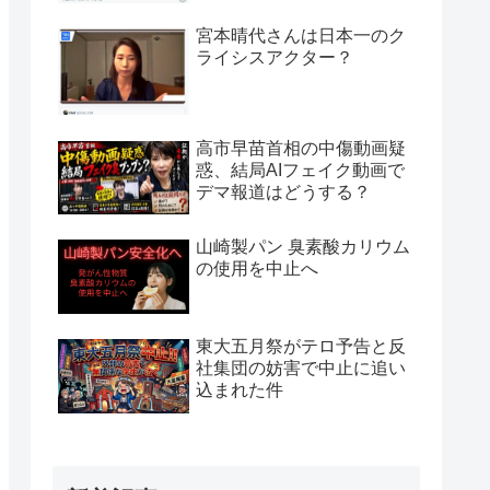
宮本晴代さんは日本一のク
ライシスアクター？
高市早苗首相の中傷動画疑
惑、結局AIフェイク動画で
デマ報道はどうする？
山崎製パン 臭素酸カリウム
の使用を中止へ
東大五月祭がテロ予告と反
社集団の妨害で中止に追い
込まれた件