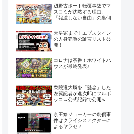
辺野古ボート転覆事故でマ
スコミが沈黙する理由。
「報道しない自由」の裏側
天皇家まで！エプスタイン
の人身売買の証言リスト公
開！
コロナは茶番！ホワイトハ
ウスが最終発表♪
衆院選大勝を「懸念」した
左翼記者が進次郎にフルボ
ッコ→公式記録で公開ｗ
京王線ジョーカーの刺傷事
件はクライシスアクターに
よるヤラセ？