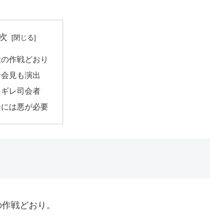
次
大の作戦どおり
者会見も演出
ちギレ司会者
会には悪が必要
の作戦どおり。