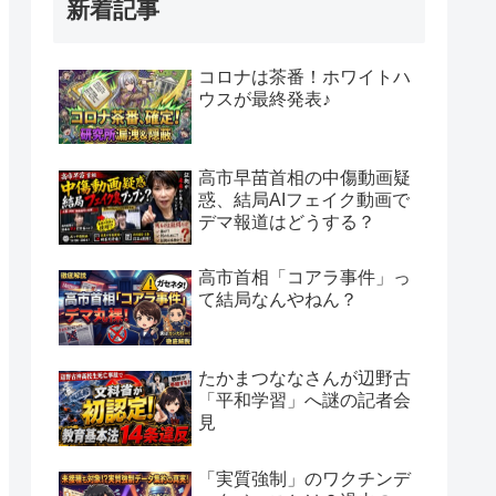
新着記事
コロナは茶番！ホワイトハ
ウスが最終発表♪
高市早苗首相の中傷動画疑
惑、結局AIフェイク動画で
デマ報道はどうする？
高市首相「コアラ事件」っ
て結局なんやねん？
たかまつななさんが辺野古
「平和学習」へ謎の記者会
見
「実質強制」のワクチンデ