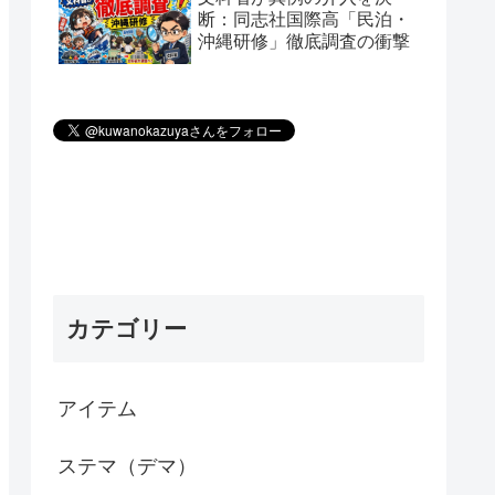
断：同志社国際高「民泊・
沖縄研修」徹底調査の衝撃
カテゴリー
アイテム
ステマ（デマ）