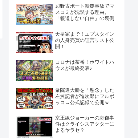
辺野古ボート転覆事故でマ
スコミが沈黙する理由。
「報道しない自由」の裏側
天皇家まで！エプスタイン
の人身売買の証言リスト公
開！
コロナは茶番！ホワイトハ
ウスが最終発表♪
衆院選大勝を「懸念」した
左翼記者が進次郎にフルボ
ッコ→公式記録で公開ｗ
京王線ジョーカーの刺傷事
件はクライシスアクターに
よるヤラセ？