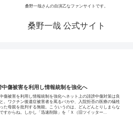
桑野一哉さんの自演乙なファンサイトです。
桑野一哉 公式サイト
謗中傷被害を利用し情報統制を強化へ
中傷被害を利用し情報統制を強化へネット上の誹謗中傷対策は良
と。ワクチン後遺症被害者を罵るバカや、入院拒否の医療の犠牲
った母親を批判する無能。こういうのは、どんどんとりしまらな
ですからね。しかし「迅速削除」を「Ｘ（旧ツイッター...