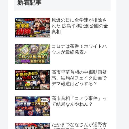
新着記事
原爆の日に全学連が排除さ
れた 広島平和記念公園の全
真相
コロナは茶番！ホワイトハ
ウスが最終発表♪
高市早苗首相の中傷動画疑
惑、結局AIフェイク動画で
デマ報道はどうする？
高市首相「コアラ事件」っ
て結局なんやねん？
たかまつななさんが辺野古