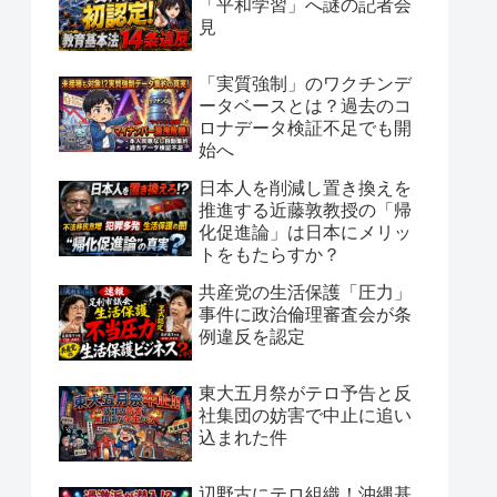
「平和学習」へ謎の記者会
見
「実質強制」のワクチンデ
ータベースとは？過去のコ
ロナデータ検証不足でも開
始へ
日本人を削減し置き換えを
推進する近藤敦教授の「帰
化促進論」は日本にメリッ
トをもたらすか？
共産党の生活保護「圧力」
事件に政治倫理審査会が条
例違反を認定
東大五月祭がテロ予告と反
社集団の妨害で中止に追い
込まれた件
辺野古にテロ組織！沖縄基