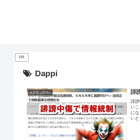
PR
Dappi
誹
ステマ（デマ）
誹謗
いこ
にな
いと