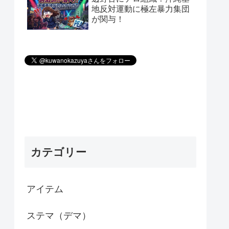
地反対運動に極左暴力集団
が関与！
カテゴリー
アイテム
ステマ（デマ）