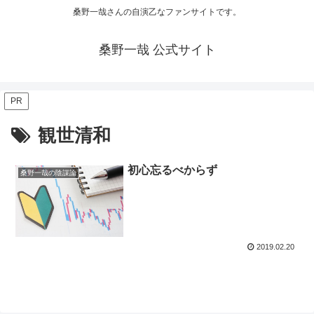
桑野一哉さんの自演乙なファンサイトです。
桑野一哉 公式サイト
PR
観世清和
初心忘るべからず
桑野一哉の陰謀論
2019.02.20