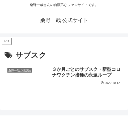
桑野一哉さんの自演乙なファンサイトです。
桑野一哉 公式サイト
PR
サブスク
３か月ごとのサブスク・新型コロ
桑野一哉の陰謀論
ナワクチン接種の永遠ループ
2022.10.12