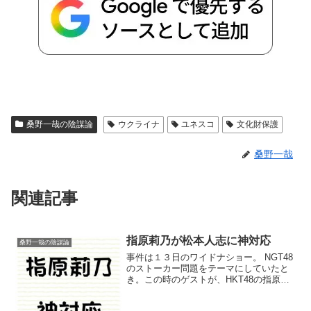
桑野一哉の陰謀論
ウクライナ
ユネスコ
文化財保護
桑野一哉
関連記事
指原莉乃が松本人志に神対応
桑野一哉の陰謀論
事件は１３日のワイドナショー。 NGT48
のストーカー問題をテーマにしていたと
き。この時のゲストが、HKT48の指原莉
乃。 NGTの運営がハッキリしないことも
あり、話の流れでこんなコメントが。松