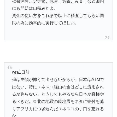
社会保障、少子化、教育、貧困、災害、など国内
にも問題は山積みだよ。
資金の使い方をこれまで以上に精査してもらい国
民の為に効率的に実行してほしい。
wra1日前
弾は左傾が怖くて出せないからか、日本はATMで
はない、特にユネスコ経由の金はどこに流用され
るか判らない、どうしてもやるなら日本が直接や
るべきだ。東北の地震の時地震をネタに寄付を募
りアフリカにつぎ込んだユネスコの手口を忘れる
な。