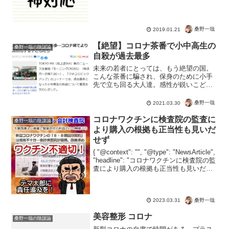
本「そこは、お得意の体を使って、何と
かするとか...
桑野一哉
2019.01.21
【絶望】コロナ茶番で小中高生の
桑野一哉の陰謀論
自殺が過去最多
未来の若者にとっては、もう絶望の国。
こんな茶番に騙され、保身のために小手
先で立ち回る大人達。感性が鋭いこども
にとっては生きる価値もないんだろう。
で、新型コロナウイルスって社会を破綻
桑野一哉
2021.03.30
し、未来の命を奪うほど怖いんでしょう
か？小中高生の自殺が過去...
コロナワクチンに検査院の監査に
桑野一哉の陰謀論
より購入の根拠も正当性も見いだ
せず
{ "@context": "", "@type": "NewsArticle",
"headline": "コロナワクチンに検査院の監
査により購入の根拠も正当性も見いだせ
ず", "image": [ "" ], "datePublishe...
桑野一哉
2023.03.31
美容整形 コロナ
桑野一哉の陰謀論