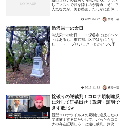
新型コロナの自粛で時間がある。プラス
してマスクで顔を隠すのが普通。そこで
人気なのが、美容整形。たしかに条件と
してはすごく良いタイミングではあるか
も・・・でも営業している美容外科って
桑野一哉
2020.04.22
あるのかな？クリスティーナクリニック
銀座
渋沢栄一の命日
桑野一哉の陰謀論
渋沢栄一の命日・・・深谷市ではイベン
トはあるも、東京都北区ではなにもな
し・・・ プロジェクトとかいって予算
をとっても、気持ちがまったく感じられ
ない・・・ 案内１枚、花一輪。そのく
らいあってもいいんじゃない？???
桑野一哉
2019.11.12
掟破りの逆裁判！コロナ規制違反
桑野一哉の陰謀論
に対して証拠出せ！政府・証明で
きず敗北ｗ
新型コロナウイルスの規制に違反したの
で逮捕？するにたいして、だったらコロ
ナの存在証明しろ！と逆に裁判。判決の