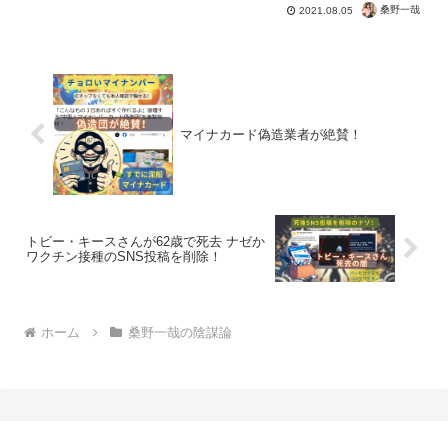
結果、カナダ政府はコロナの証拠を出せ
桑野一哉
2021.08.05
ずに、コロナ規制が解除へ！コロナはフ
ェイク、コロナは茶番！正式な手順を踏
めば、新型コロナウイルス...
マイナカード偽造業者が絶賛！
トビー・キースさんが62歳で死去 ナゼか
ワクチン接種のSNS投稿を削除！
ホーム
桑野一哉の陰謀論