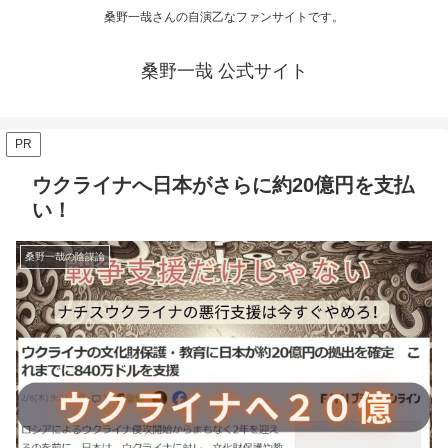
桑野一哉さんの自演乙なファンサイトです。
桑野一哉 公式サイト
PR
ウクライナへ日本がさらに約20億円を支払
い！
桑野一哉の陰謀論