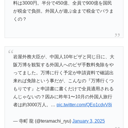
料は3000円。半分で450億、全員で900億を国民
が税金で負担。外国人が遊ぶ金まで税金でバラま
くの？
岩屋外務大臣が、中国人10年ビザと同じ日に、大
阪万博を観覧する外国人へのビザ手数料免除をや
ってました。万博に行く予定が申請資料で確認出
来れば免除という事だが、こんなの『万博行くつ
もりです』と申請書に書くだけで全員適用される
んじゃないの？因みに昨年1〜10月の外国人旅行
者は約3000万人。…
pic.twitter.com/QEo1cdvV8i
— 寺町 龍 (@teramachi_ryu)
January 3, 2025