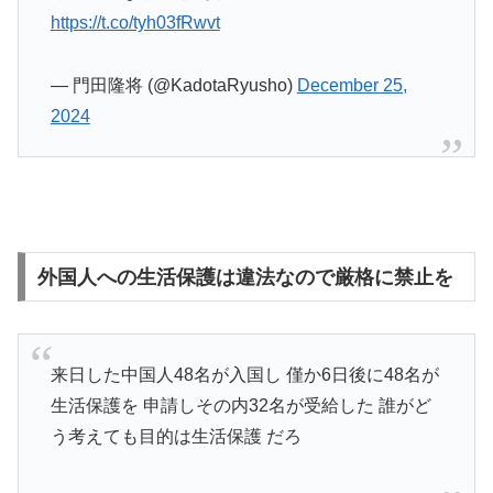
https://t.co/tyh03fRwvt
— 門田隆将 (@KadotaRyusho)
December 25,
2024
外国人への生活保護は違法なので厳格に禁止を
来日した中国人48名が入国し 僅か6日後に48名が
生活保護を 申請しその内32名が受給した 誰がど
う考えても目的は生活保護 だろ