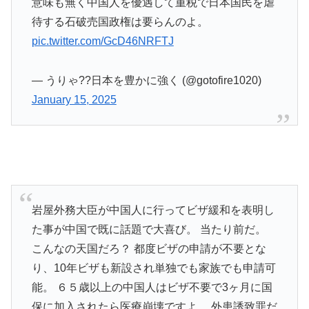
意味も無く中国人を優遇して重税で日本国民を虐
待する石破売国政権は要らんのよ。
pic.twitter.com/GcD46NRFTJ
— うりゃ??日本を豊かに強く (@gotofire1020)
January 15, 2025
岩屋外務大臣が中国人に行ってビザ緩和を表明し
た事が中国で既に話題で大喜び。 当たり前だ。
こんなの天国だろ？ 都度ビザの申請が不要とな
り、10年ビザも新設され単独でも家族でも申請可
能。 ６５歳以上の中国人はビザ不要で3ヶ月に国
保に加入されたら医療崩壊ですよ。 外患誘致罪だ