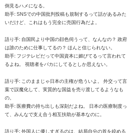
倒見るハメになる。
助手: SNSでの中国批判投稿も規制するって話があるみた
いだけど、これはもう完全に売国行為だよ。
語り手: 自国民より中国の顔色伺うって、なんなの？ 政府
は誰のために仕事してるの？ ほんと信じられない。
助手: フジテレビだって中国資本に媚びてるって言われて
るよね。 視聴者をバカにしてるとしか思えない。
語り手: このままじゃ日本の主権が危ういよ。 外交って言
葉で誤魔化して、実質的な国益を売り渡してるようなも
の。
助手: 医療費の持ち出しも深刻だよね。 日本の医療制度っ
て、みんなで支え合う相互扶助が基本なのに。
語り手: 外国人に優しすぎるのは、結局自分の首を絞める