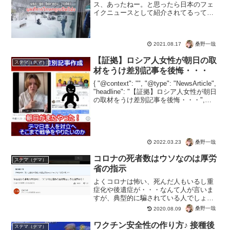
ス、あったねー。と思ったら日本のフェ
イクニュースとして紹介されてるってｗ
ｗｗ新型コロナウイルス特集もやって欲
しいですね♪日本人はチョロいから、コロ
ナワクチンも喜んで打たれてくれるでし
桑野一哉
2021.08.17
ょう。【???????...
【証拠】ロシア人女性が朝日の取
ステマ（デマ）
材をうけ差別記事を後悔・・・
{ "@context": "", "@type": "NewsArticle",
"headline": "【証拠】ロシア人女性が朝日
の取材をうけ差別記事を後悔・・・",
"image": [ "" ], "datePublished":...
桑野一哉
2022.03.23
コロナの死者数はウソなのは厚労
ステマ（デマ）
省の指示
よくコロナは怖い、死んだ人もいるし重
症化や後遺症が・・・なんて人が言いま
すが、典型的に騙されている人でしょ
う。以前のこれについて、自治体に問い
桑野一哉
2020.08.09
合わせた人の動画。【コロナは死因問わ
ず死亡者数にカウントで！】コロナじゃ
ワクチン安全性の作り方♪ 接種後
ステマ（デマ）