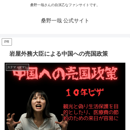
桑野一哉さんの自演乙なファンサイトです。
桑野一哉 公式サイト
PR
岩屋外務大臣による中国への売国政策
ステマ（デマ）