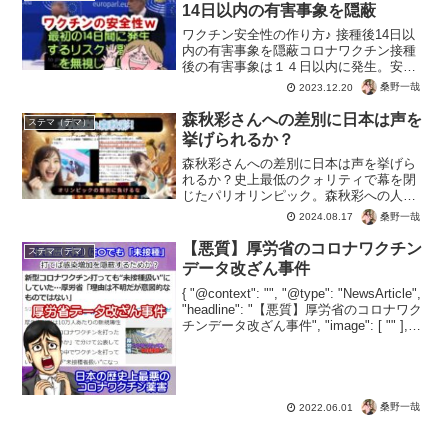
なくてもコロナの死者にして...
14日以内の有害事象を隠蔽
ワクチン安全性の作り方♪ 接種後14日以
内の有害事象を隠蔽コロナワクチン接種
後の有害事象は１４日以内に発生。安全
性を偽るために危険な２週間の被害はカ
桑野一哉
2023.12.20
ウントから除外。このようにして都合の
よいデータで安全性が証明と偽ってい
森秋彩さんへの差別に日本は声を
ステマ（デマ）
た。政府による情報の改...
挙げられるか？
森秋彩さんへの差別に日本は声を挙げら
れるか？史上最低のクォリティで幕を閉
じたパリオリンピック。森秋彩への人種
差別とも言える大問題に、日本のマスゴ
桑野一哉
2024.08.17
ミはしょぼ記事だけ。LGBTQなんてバカ
なことじゃなく、根本的な差別をなくす
【悪質】厚労省のコロナワクチン
ステマ（デマ）
のが優先でしょう。見...
データ改ざん事件
{ "@context": "", "@type": "NewsArticle",
"headline": "【悪質】厚労省のコロナワク
チンデータ改ざん事件", "image": [ "" ],
"datePublished": "2022...
桑野一哉
2022.06.01