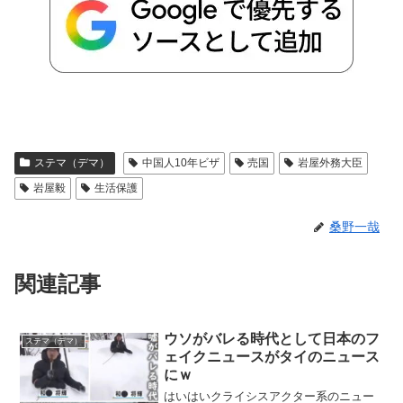
ステマ（デマ）
中国人10年ビザ
売国
岩屋外務大臣
岩屋毅
生活保護
桑野一哉
関連記事
ウソがバレる時代として日本のフ
ステマ（デマ）
ェイクニュースがタイのニュース
にｗ
はいはいクライシスアクター系のニュー