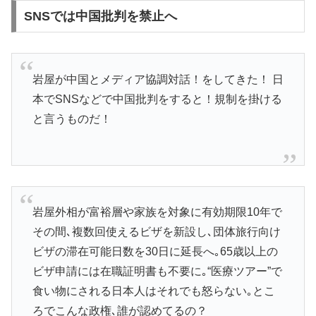
SNSでは中国批判を禁止へ
岩屋が中国とメディア協調対話！をしてきた！ 日
本でSNSなどで中国批判をすると！規制を掛ける
と言うものだ！
岩屋外相が富裕層や家族を対象に有効期限10年で
その間､複数回使えるビザを新設し､団体旅行向け
ビザの滞在可能日数を30日に延長へ｡65歳以上の
ビザ申請には在職証明書も不要に｡“医療ツアー”で
食い物にされる日本人はそれでも怒らない｡とこ
ろでこんな政権､誰が認めてるの？