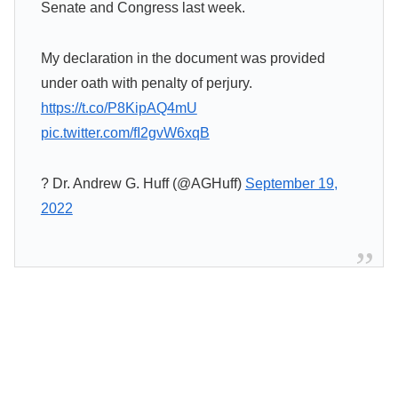
Senate and Congress last week.
My declaration in the document was provided
under oath with penalty of perjury.
https://t.co/P8KipAQ4mU
pic.twitter.com/fI2gvW6xqB
? Dr. Andrew G. Huff (@AGHuff)
September 19,
2022