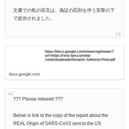
文書での私の宣言は、偽証の罰則を伴う宣誓の下
で提供されました。
https://docs.google.com/viewerng/viewer?
url=https://renz-law.com/wp-
content/uploads/Senator-Johnson-Final.pdf
docs.google.com
??? Please retweet! ???
Below is link to the copy of the report about the
REAL Origin of SARS-CoV2 sent to the US