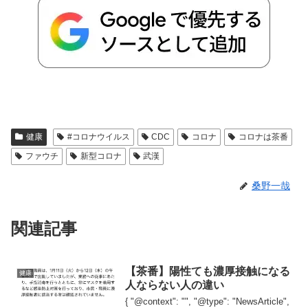
健康
#コロナウイルス
CDC
コロナ
コロナは茶番
ファウチ
新型コロナ
武漢
桑野一哉
関連記事
【茶番】陽性ても濃厚接触になる
健康
人ならない人の違い
{ "@context": "", "@type": "NewsArticle",