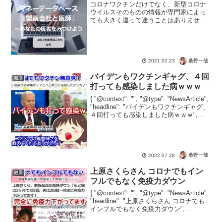
コロナワクチンだけでなく、新型コロナ
ウイルスそのものの情報が専門家によっ
ても大きく違って迷うことはありません
か？そこで便利なのが、医師へのお金の
流れをチェックできるサイトです。製薬
会社や団体からカネが入っている医師の
話を信じるか、公明正大な...
桑野一哉
2021.02.23
バイデンもワクチンギャグ、４回
健康
打っても感染しました病ｗｗｗ
{ "@context": "", "@type": "NewsArticle",
"headline": "バイデンもワクチンギャグ、
４回打っても感染しました病ｗｗｗ",
"image": [ "" ], "datePublished":...
桑野一哉
2022.07.28
上原さくらさん コロナでもイン
健康
フルでもなく免疫力ダウン
{ "@context": "", "@type": "NewsArticle",
"headline": "上原さくらさん コロナでも
インフルでもなく免疫力ダウン",
"image": [ "" ], "datePublished": "...