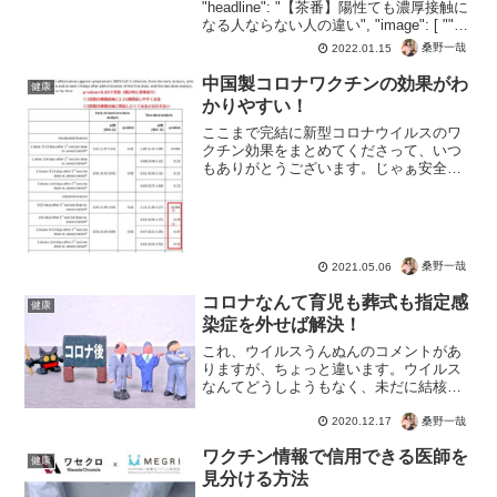
"headline": "【茶番】陽性ても濃厚接触に
なる人ならない人の違い", "image": [ "" ],
"datePublished": "202...
桑野一哉
2022.01.15
中国製コロナワクチンの効果がわ
健康
かりやすい！
ここまで完結に新型コロナウイルスのワ
クチン効果をまとめてくださって、いつ
もありがとうございます。じゃぁ安全で
効果のあるワクチンはあるのかよ？と言
われると黙るしかないのですが。中国製
ワクチンの論文ワロタコロナに感染しや
すくなるだけで効果はほぼ...
桑野一哉
2021.05.06
コロナなんて育児も葬式も指定感
健康
染症を外せば解決！
これ、ウイルスうんぬんのコメントがあ
りますが、ちょっと違います。ウイルス
なんてどうしようもなく、未だに結核や
インフルエンザは撲滅できません。でも
致死率が高い結核、死者数が多いインフ
桑野一哉
2020.12.17
ルエンザでも、今のコロナのようなコト
ワクチン情報で信用できる医師を
って無いですよね？それは...
健康
見分ける方法