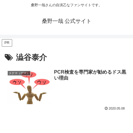
桑野一哉さんの自演乙なファンサイトです。
桑野一哉 公式サイト
PR
澁谷泰介
PCR検査を専門家が勧めるドス黒
ステマ（デマ）
い理由
2020.05.08