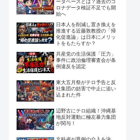
ータベースとは？過去のコ
ロナデータ検証不足でも開
始へ
日本人を削減し置き換えを
推進する近藤敦教授の「帰
化促進論」は日本にメリッ
トをもたらすか？
共産党の生活保護「圧力」
事件に政治倫理審査会が条
例違反を認定
東大五月祭がテロ予告と反
社集団の妨害で中止に追い
込まれた件
辺野古にテロ組織！沖縄基
地反対運動に極左暴力集団
が関与！
文科省が異例の介入を決