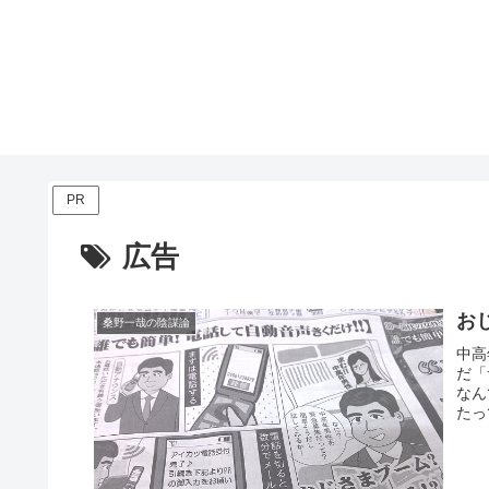
PR
広告
お
桑野一哉の陰謀論
中高
だ「
なん
たっ