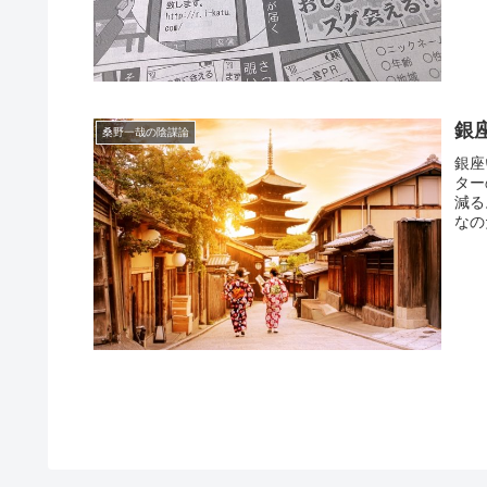
銀
桑野一哉の陰謀論
銀座
ター
減る
なの