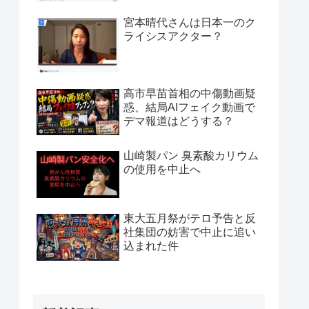
宮本晴代さんは日本一のク
ライシスアクター？
高市早苗首相の中傷動画疑
惑、結局AIフェイク動画で
デマ報道はどうする？
山崎製パン 臭素酸カリウム
の使用を中止へ
東大五月祭がテロ予告と反
社集団の妨害で中止に追い
込まれた件