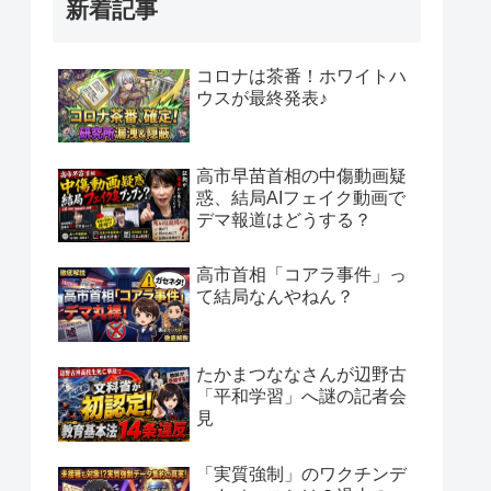
新着記事
コロナは茶番！ホワイトハ
ウスが最終発表♪
高市早苗首相の中傷動画疑
惑、結局AIフェイク動画で
デマ報道はどうする？
高市首相「コアラ事件」っ
て結局なんやねん？
たかまつななさんが辺野古
「平和学習」へ謎の記者会
見
「実質強制」のワクチンデ