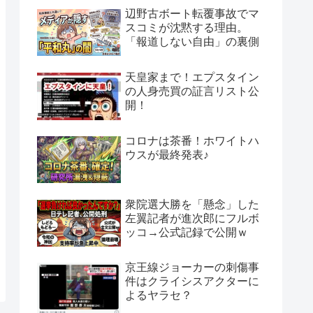
辺野古ボート転覆事故でマ
スコミが沈黙する理由。
「報道しない自由」の裏側
天皇家まで！エプスタイン
の人身売買の証言リスト公
開！
コロナは茶番！ホワイトハ
ウスが最終発表♪
衆院選大勝を「懸念」した
左翼記者が進次郎にフルボ
ッコ→公式記録で公開ｗ
京王線ジョーカーの刺傷事
件はクライシスアクターに
よるヤラセ？