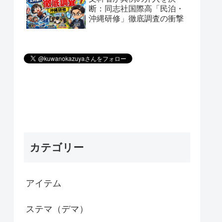
断：同志社国際高「民泊・
沖縄研修」徹底調査の衝撃
カテゴリー
アイテム
ステマ（デマ）