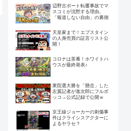
辺野古ボート転覆事故でマ
スコミが沈黙する理由。
「報道しない自由」の裏側
天皇家まで！エプスタイン
の人身売買の証言リスト公
開！
コロナは茶番！ホワイトハ
ウスが最終発表♪
衆院選大勝を「懸念」した
左翼記者が進次郎にフルボ
ッコ→公式記録で公開ｗ
京王線ジョーカーの刺傷事
件はクライシスアクターに
よるヤラセ？