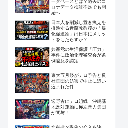
ータベースとは？過去のコ
ロナデータ検証不足でも開
始へ
日本人を削減し置き換えを
推進する近藤敦教授の「帰
化促進論」は日本にメリッ
トをもたらすか？
共産党の生活保護「圧力」
事件に政治倫理審査会が条
例違反を認定
東大五月祭がテロ予告と反
社集団の妨害で中止に追い
込まれた件
辺野古にテロ組織！沖縄基
地反対運動に極左暴力集団
が関与！
文科省が異例の介入を決