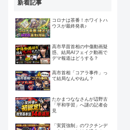
新着記事
コロナは茶番！ホワイトハ
ウスが最終発表♪
高市早苗首相の中傷動画疑
惑、結局AIフェイク動画で
デマ報道はどうする？
高市首相「コアラ事件」っ
て結局なんやねん？
たかまつななさんが辺野古
「平和学習」へ謎の記者会
見
「実質強制」のワクチンデ