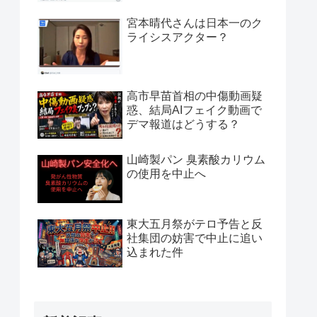
宮本晴代さんは日本一のク
ライシスアクター？
高市早苗首相の中傷動画疑
惑、結局AIフェイク動画で
デマ報道はどうする？
山崎製パン 臭素酸カリウム
の使用を中止へ
東大五月祭がテロ予告と反
社集団の妨害で中止に追い
込まれた件