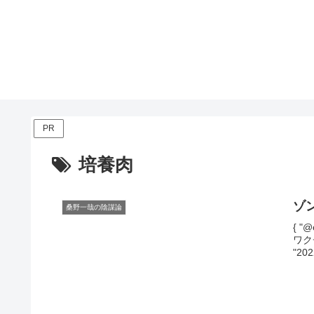
PR
培養肉
ゾ
桑野一哉の陰謀論
{ "@
ワクチ
"202