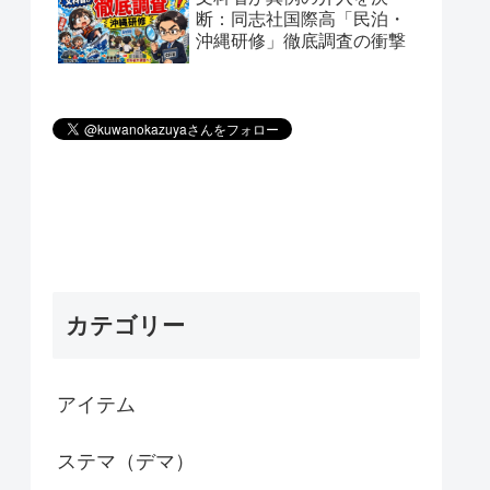
断：同志社国際高「民泊・
沖縄研修」徹底調査の衝撃
カテゴリー
アイテム
ステマ（デマ）