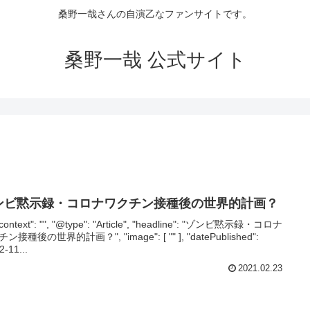
桑野一哉さんの自演乙なファンサイトです。
桑野一哉 公式サイト
ンビ黙示録・コロナワクチン接種後の世界的計画？
context": "", "@type": "Article", "headline": "ゾンビ黙示録・コロナ
ン接種後の世界的計画？", "image": [ "" ], "datePublished":
2-11...
2021.02.23