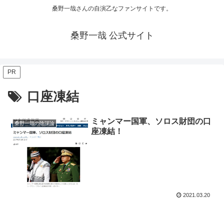
桑野一哉さんの自演乙なファンサイトです。
桑野一哉 公式サイト
PR
口座凍結
ミャンマー国軍、ソロス財団の口
桑野一哉の陰謀論
座凍結！
2021.03.20