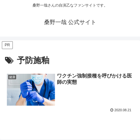
桑野一哉さんの自演乙なファンサイトです。
桑野一哉 公式サイト
PR
予防施釉
ワクチン強制接種を呼びかける医
健康
師の実態
2020.08.21