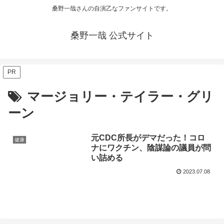
桑野一哉さんの自演乙なファンサイトです。
桑野一哉 公式サイト
PR
マージョリー・テイラー・グリ
ーン
元CDC所長がデマだった！コロ
健康
ナにワクチン、陰謀論の議員が問
い詰める
2023.07.08