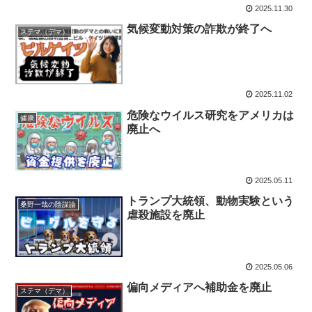
2025.11.30
気候変動対策の詐欺が終了へ
ステマ（デマ）
2025.11.02
危険なウイルス研究をアメリカは
健康
廃止へ
2025.05.11
トランプ大統領、動物実験という
桑野一哉の陰謀論
虐殺施設を廃止
2025.05.06
偏向メディアへ補助金を廃止
ステマ（デマ）