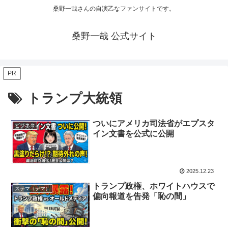
桑野一哉さんの自演乙なファンサイトです。
桑野一哉 公式サイト
PR
トランプ大統領
ついにアメリカ司法省がエプスタ
ビジネス
イン文書を公式に公開
2025.12.23
トランプ政権、ホワイトハウスで
ステマ（デマ）
偏向報道を告発「恥の間」