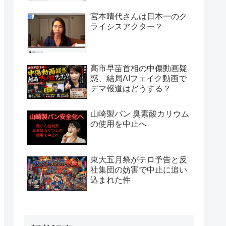
宮本晴代さんは日本一のク
ライシスアクター？
高市早苗首相の中傷動画疑
惑、結局AIフェイク動画で
デマ報道はどうする？
山崎製パン 臭素酸カリウム
の使用を中止へ
東大五月祭がテロ予告と反
社集団の妨害で中止に追い
込まれた件