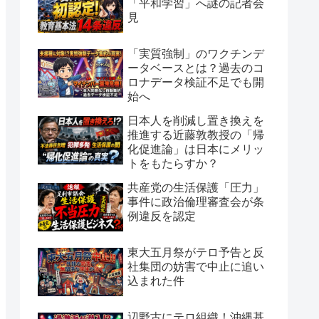
「平和学習」へ謎の記者会
見
「実質強制」のワクチンデ
ータベースとは？過去のコ
ロナデータ検証不足でも開
始へ
日本人を削減し置き換えを
推進する近藤敦教授の「帰
化促進論」は日本にメリッ
トをもたらすか？
共産党の生活保護「圧力」
事件に政治倫理審査会が条
例違反を認定
東大五月祭がテロ予告と反
社集団の妨害で中止に追い
込まれた件
辺野古にテロ組織！沖縄基