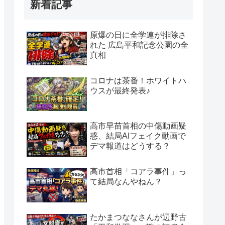
新着記事
原爆の日に全学連が排除さ
れた 広島平和記念公園の全
真相
コロナは茶番！ホワイトハ
ウスが最終発表♪
高市早苗首相の中傷動画疑
惑、結局AIフェイク動画で
デマ報道はどうする？
高市首相「コアラ事件」っ
て結局なんやねん？
たかまつななさんが辺野古