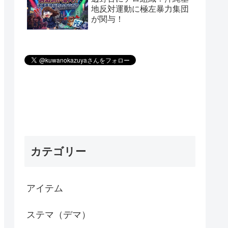
地反対運動に極左暴力集団
が関与！
カテゴリー
アイテム
ステマ（デマ）