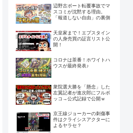
辺野古ボート転覆事故でマ
スコミが沈黙する理由。
「報道しない自由」の裏側
天皇家まで！エプスタイン
の人身売買の証言リスト公
開！
コロナは茶番！ホワイトハ
ウスが最終発表♪
衆院選大勝を「懸念」した
左翼記者が進次郎にフルボ
ッコ→公式記録で公開ｗ
京王線ジョーカーの刺傷事
件はクライシスアクターに
よるヤラセ？