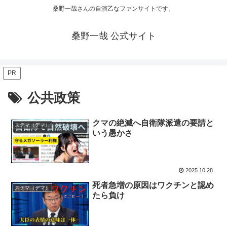
桑野一哉さんの自演乙なファンサイトです。
桑野一哉 公式サイト
PR
公共政策
クマの絶滅へ自衛隊派遣の要請と
ステマ（デマ）
いう愚かさ
2025.10.28
死者急増の原因はワクチンと認め
ステマ（デマ）
たら負け