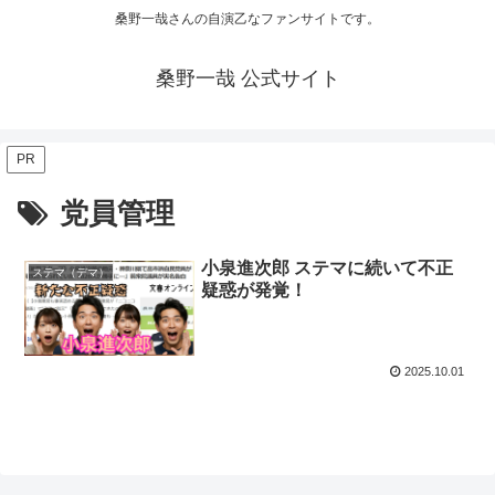
桑野一哉さんの自演乙なファンサイトです。
桑野一哉 公式サイト
PR
党員管理
小泉進次郎 ステマに続いて不正
ステマ（デマ）
疑惑が発覚！
2025.10.01